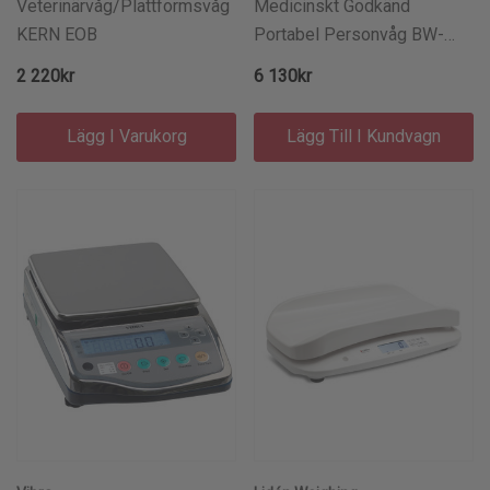
Veterinärvåg/Plattformsvåg
Medicinskt Godkänd
KERN EOB
Portabel Personvåg BW-
0520 LIDÉN Medical
2 220kr
6 130kr
Lägg I Varukorg
Lägg Till I Kundvagn