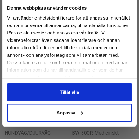
2 040kr
Denna webbplats använder cookies
Få 10% rabatt på första köpet
Lägg I Varukorg
Vi använder enhetsidentifierare för att anpassa innehållet
och tillgång till de senaste nyheterna
Lägg I Varukorg
och annonserna till användarna, tillhandahålla funktioner
E-
för sociala medier och analysera vår trafik. Vi
post:
vidarebefordrar även sådana identifierare och annan
New
information från din enhet till de sociala medier och
annons- och analysföretag som vi samarbetar med.
Dessa kan i sin tur kombinera informationen med annan
Nej, tack
information som du har tillhandahållit eller som de har
samlat in när du har använt deras tjänster.
Tillåt alla
Anpassa
Lidén Weighing
Lidén Weighing
HUNDVÅG/DJURVÅG
BW-300P, Medicinskt