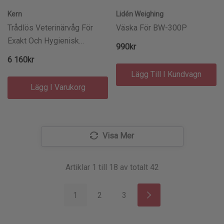
Kern
Lidén Weighing
Trådlös Veterinärvåg För
Väska För BW-300P
Exakt Och Hygienisk
990kr
Djurvägning
6 160kr
Lägg Till I Kundvagn
Lägg I Varukorg
Visa Mer
Artiklar
1
till
18
av totalt
42
1
2
3