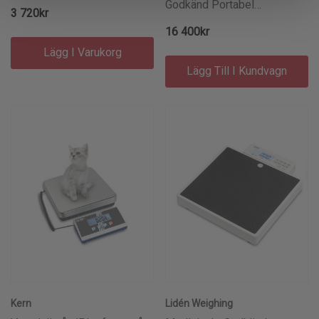
Godkänd Portabel
3 720kr
Rullstolsvåg / Patientvåg
16 400kr
Lidén Weighing Medical
Lägg I Varukorg
300kg/100g
Lägg Till I Kundvagn
Kern
Lidén Weighing