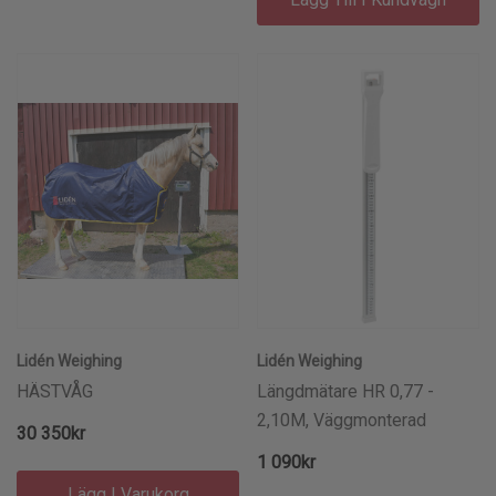
Lidén Weighing
Lidén Weighing
HÄSTVÅG
Längdmätare HR 0,77 -
2,10M, Väggmonterad
30 350kr
1 090kr
Lägg I Varukorg