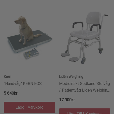
Kern
Lidén Weighing
"Hundvåg" KERN EOS
Medicinskt Godkänd Stolvåg
/ Patientvåg Lidén Weighing
5 640kr
Medical MBCB 250kg/100g
17 900kr
Lägg I Varukorg
Lägg Till I Kundvagn