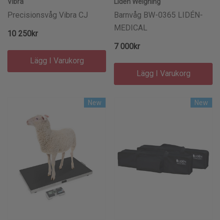
Vibra
Lidén Weighing
Precisionsvåg Vibra CJ
Barnvåg BW-0365 LIDÉN-
MEDICAL
10 250kr
7 000kr
Lägg I Varukorg
Lägg I Varukorg
New
New