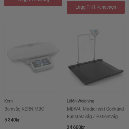
Lägg Till I Kundvagn
Kern
Lidén Weighing
Barnvåg KERN MBC
MBWA, Medicinskt Godkänd
Rullstolsvåg / Patientvåg
5 340kr
Lidén Weighing Medcial
24 600kr