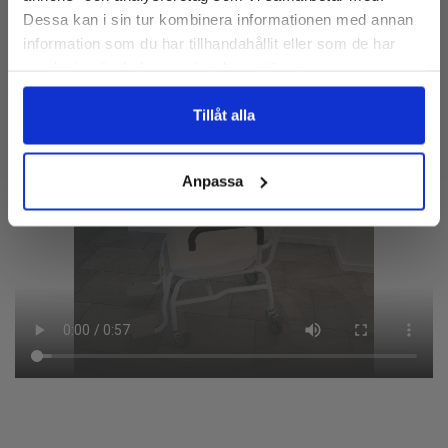
med hjälp av 4 lättrullande och svängande hjul.
Dessa kan i sin tur kombinera informationen med annan
Nej, tack
information som du har tillhandahållit eller som de har
Kapacitet: 250kg/100g
samlat in när du har använt deras tjänster.
BMI funktion
Holdfunktion
Tillåt alla
Automatisk avstängning
Strömadapter
Batterifunktion, AA-batterier (ingår ej)
Anpassa
Stor upplyst LCD display med 26mm stora siffror.
Vågen levereras verifierad enligt Klass III, godkänd för medicinskt
bruk enligt 93/42/EEC
Broschyr