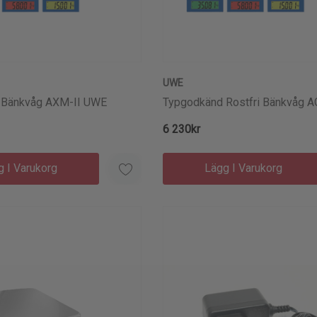
UWE
 Bänkvåg AXM-II UWE
Typgodkänd Rostfri Bänkvåg A
6 230kr
g I Varukorg
Lägg I Varukorg