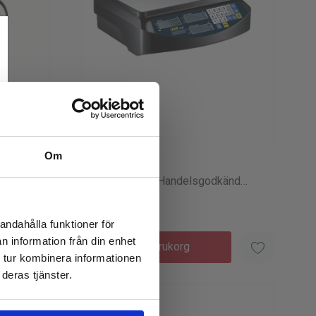
Om
UWE
Butiksvåg VOP – Handelsgodkänd
Digital Våg För Butik
7 420kr
andahålla funktioner för
n information från din enhet
Lägg I Varukorg
 tur kombinera informationen
deras tjänster.