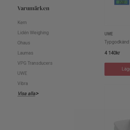
Varumärken
Kern
Lidén Weighing
UWE
Typgodkänd
Ohaus
Laumas
4 140kr
VPG Transducers
Läg
UWE
Vibra
Visa alla