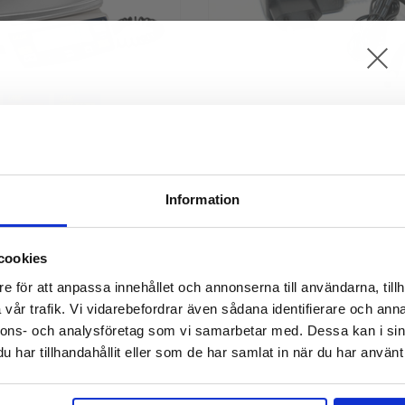
Prenumerera på vårt
nyhetsbrev!
Information
Få 10% rabatt på första köpet
UWE
och tillgång till de senaste nyheterna
Bänkvåg APM-II UWE
Adapter Till UWE Vågar
cookies
420kr
E-
e för att anpassa innehållet och annonserna till användarna, tillh
post:
vår trafik. Vi vidarebefordrar även sådana identifierare och anna
g I Varukorg
Lägg Till I Kundvagn
nnons- och analysföretag som vi samarbetar med. Dessa kan i sin
har tillhandahållit eller som de har samlat in när du har använt 
Nej, tack