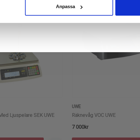
Anpassa
UWE
 Med Ljuspelare SEK UWE
Räknevåg VOC UWE
7 000kr