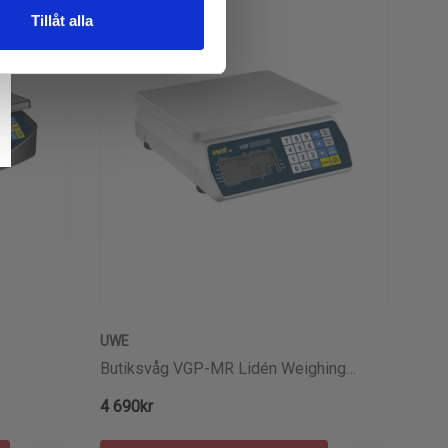
Tillåt alla
UWE
Butiksvåg VGP-MR Lidén Weighing
Godkänd För Handel (15kg/5g)
4 690kr