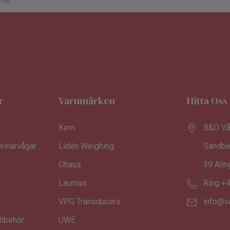
r
Varumärken
Hitta Oss
Kern
B&O Vå
rinärvågar
Lidén Weighing
Sandbe
Ohaus
39 Ali
Laumas
Ring +
VPG Transducers
info@v
llbehör
UWE