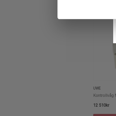
UWE
Kontrollvåg
12 510kr