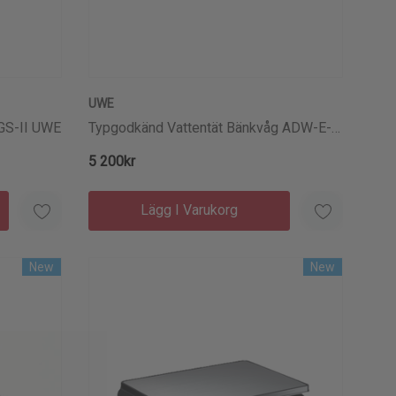
UWE
GS-II UWE
Typgodkänd Vattentät Bänkvåg ADW-E-II
UWE
5 200kr
Lägg I Varukorg
New
New