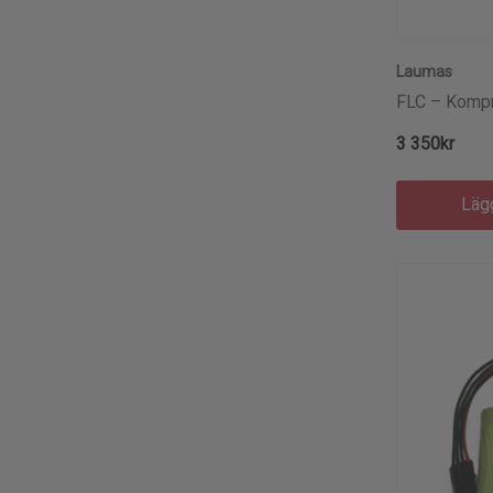
Laumas
FLC – Kompr
Och Tillförli
3 350kr
Läg