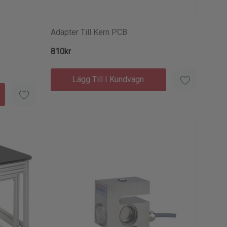
Adapter Till Kern PCB
810kr
Lägg Till I Kundvagn