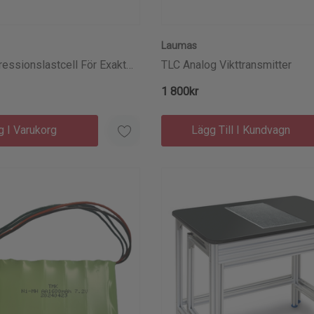
Laumas
essionslastcell För Exakt
TLC Analog Vikttransmitter
tlig Kraftmätning
1 800kr
g I Varukorg
Lägg Till I Kundvagn