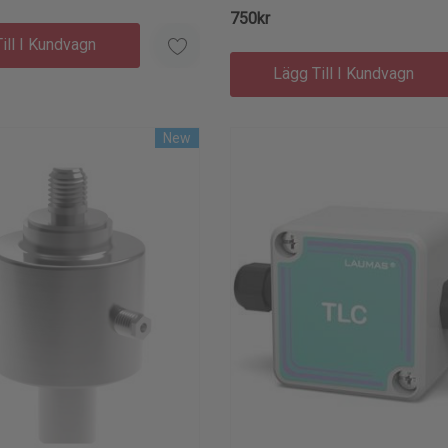
750kr
ill I Kundvagn
Lägg Till I Kundvagn
New