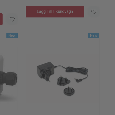
Lägg Till I Kundvagn
New
New