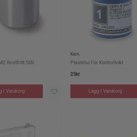
Kern
M2 Rostfritt Stål
Plastetui För Kontrollvikt
25kr
g I Varukorg
Lägg I Varukorg