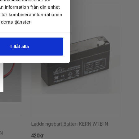
n information från din enhet
 tur kombinera informationen
deras tjänster.
Tillåt alla
Laddningsbart Batteri KERN WTB-N
RN
420kr