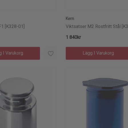
Kern
 F1 [K328-01]
Viktsatser M2 Rostfritt Stål [K
1 840kr
g I Varukorg
Lägg I Varukorg