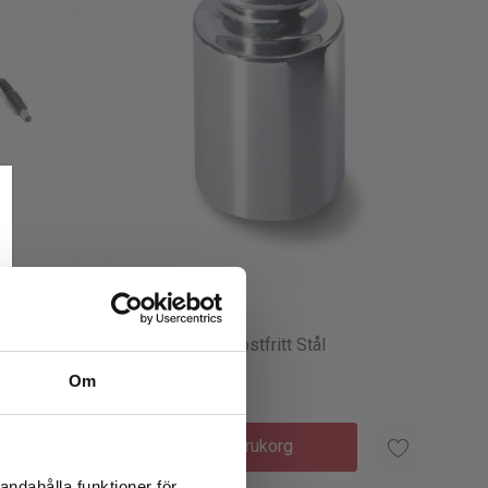
Kern
C
Kontrollvikt M3 Rostfritt Stål
Om
355kr
Lägg I Varukorg
andahålla funktioner för