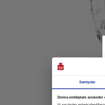
Kern
Viktsatser M
Samtycke
2 295kr
Läg
Denna webbplats använder 
Vi använder enhetsidentifierar