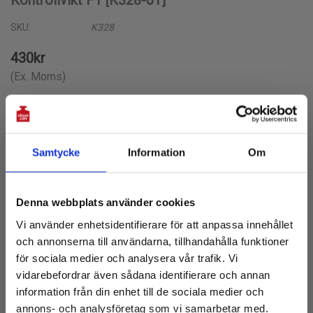
SKU:
K328
430kr
(Ex. Moms)
VÄLJ ALTERNATIV:
Vikt
Samtycke
Information
Om
1mg
Prenumerera på vårt nyhetsbrev!
2mg
Denna webbplats använder cookies
Få 10% rabatt på första köpet
5mg
Vi använder enhetsidentifierare för att anpassa innehållet
och tillgång till de senaste nyheterna
10mg
och annonserna till användarna, tillhandahålla funktioner
20mg
E-
för sociala medier och analysera vår trafik. Vi
post:
50mg
vidarebefordrar även sådana identifierare och annan
information från din enhet till de sociala medier och
100mg
annons- och analysföretag som vi samarbetar med.