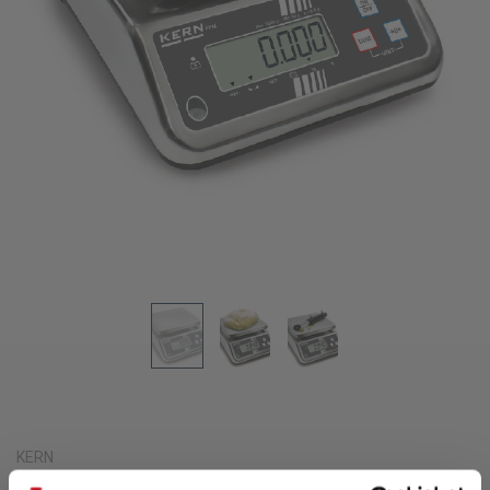
KERN
Rostfri Bänkvåg KERN FFN