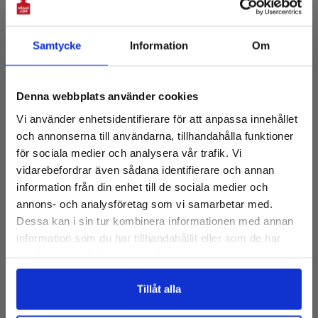
SKU:
KFFN
Samtycke
Information
Om
3 900kr
Prenumerera på vårt nyhetsbrev!
(Ex. Moms)
Denna webbplats använder cookies
Få 10% rabatt på första köpet
VÄLJ ALTERNATIV:
Vi använder enhetsidentifierare för att anpassa innehållet
och tillgång till de senaste nyheterna
och annonserna till användarna, tillhandahålla funktioner
E-
Beskrivning
för sociala medier och analysera vår trafik. Vi
post:
vidarebefordrar även sådana identifierare och annan
Laddningsbart batteri standard. Drifttid ca 50 timmar.
information från din enhet till de sociala medier och
Kapacitet
Rostfritt stål, lätt att rengöra
annons- och analysföretag som vi samarbetar med.
IP65
Dessa kan i sin tur kombinera informationen med annan
Kapacitet/Delning
Perfekt för den robusta industrin
Nej, tack
information som du har tillhandahållit eller som de har
Dokument
Idealisk för livsmedelsindustrin (HACCP)
1,5kg/0,2g
samlat in när du har använt deras tjänster.
Vågplatta: 236x195mm
Broschyr
1,5kg/0,5g, verifierad
Nettovikt: 3,2kg
Kvantitet:
Tillåt alla
3kg/0,5g
Nuvarande
Strömförsörjning: laddningsbart batteri, laddningstid ca 12
Manual
lager: