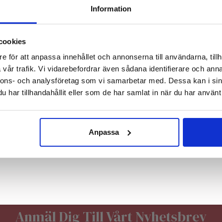
Manual
DKD-Cert
Information
lager:
Få 10% rabatt på första köpet
Om vågen
och tillgång till de senaste nyheterna
verifieri
cookies
spårbara,
th the mouse
E-
skickas t
e för att anpassa innehållet och annonserna till användarna, tillh
post:
korrekt v
vår trafik. Vi vidarebefordrar även sådana identifierare och anna
nnons- och analysföretag som vi samarbetar med. Dessa kan i sin
har tillhandahållit eller som de har samlat in när du har använt 
Nej, tack
Anpassa
Köp din våg hos oss
Smidigt att bes
Anmäl Dig Till Vårt Nyhetsbrev