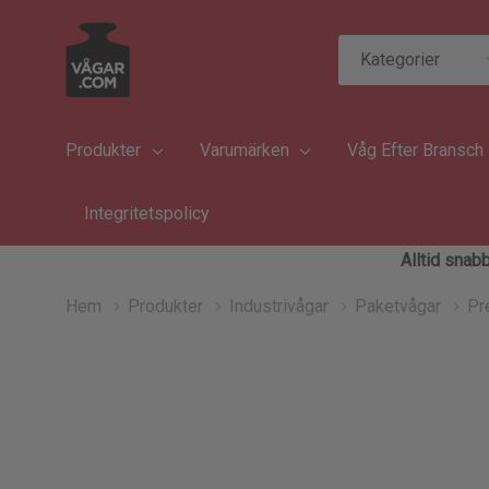
Kategorier
Sök
Produkter
Varumärken
Våg Efter Bransch
Integritetspolicy
Alltid snabb
Hem
Produkter
Industrivågar
Paketvågar
Pr