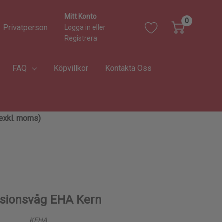
Mitt Konto
0
Privatperson
Logga in
eller
Registrera
FAQ
Köpvillkor
Kontakta Oss
 (exkl. moms)
isionsvåg EHA Kern
KEHA