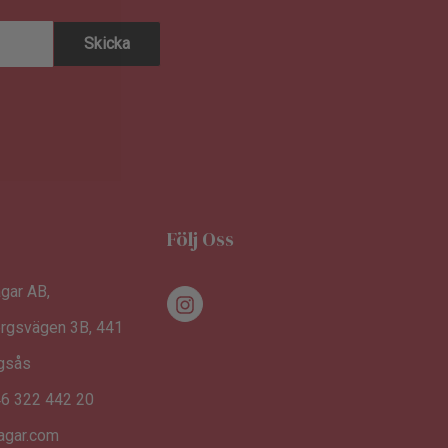
Följ Oss
gar AB,
rgsvägen 3B, 441
ngsås
46 322 442 20
agar.com