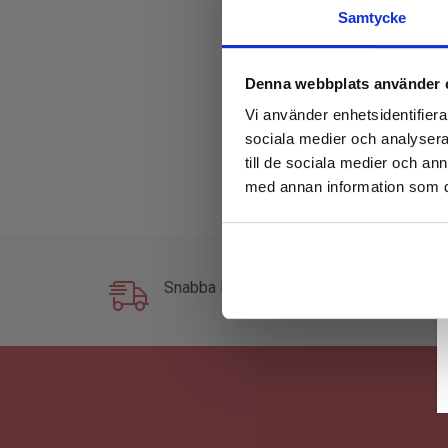
Samtycke
Denna webbplats använder 
Zoom the image wi
Vi använder enhetsidentifierar
sociala medier och analysera 
till de sociala medier och a
med annan information som du 
Snabba leveranser