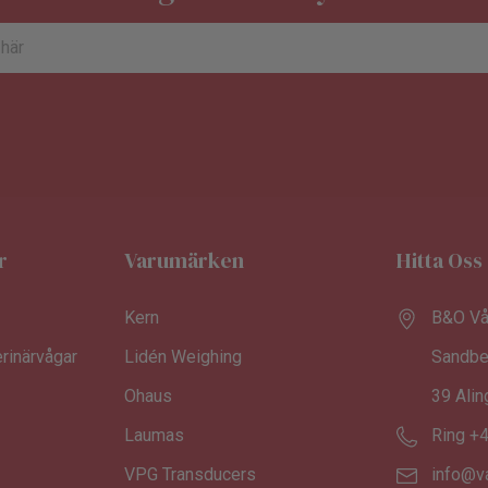
r
Varumärken
Hitta Oss
Kern
B&O Vå
rinärvågar
Lidén Weighing
Sandbe
Ohaus
39 Ali
Laumas
Ring +
VPG Transducers
info@v