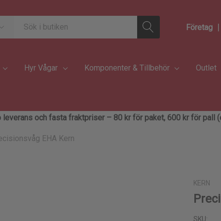
|
Företag
Hyr Vågar
Komponenter & Tillbehör
Outlet
 leverans och fasta fraktpriser – 80 kr för paket, 600 kr för pall
ecisionsvåg EHA Kern
KERN
Prec
SKU: