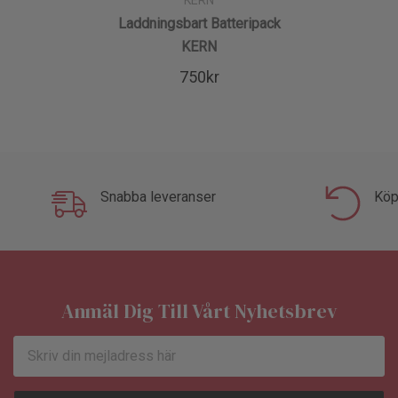
-Valfri batteridrift 6 x 1.5 V AA, medföljer ej, drifttid ca 70 tim.
Laddningsbart Batteripack
-Adapter medföljer
KERN
-Nettovikt 6,1kg
750kr
Snabba leveranser
Köp
Anmäl Dig Till Vårt Nyhetsbrev
E-
postadress