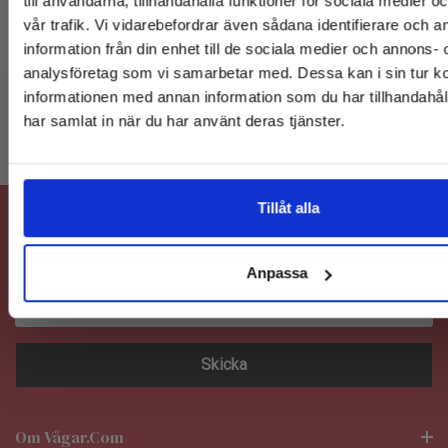
till användarna, tillhandahålla funktioner för sociala medier 
E-
vår trafik. Vi vidarebefordrar även sådana identifierare och 
post:
information från din enhet till de sociala medier och annons- 
analysföretag som vi samarbetar med. Dessa kan i sin tur 
informationen med annan information som du har tillhandahåll
har samlat in när du har använt deras tjänster.
Snabba leveranser
Köp
Nej, tack
Tillåt alla
Anmäl Dig Till Vårt Nyhetsbrev
Anpassa
E-
postadress
Om Vågar.com