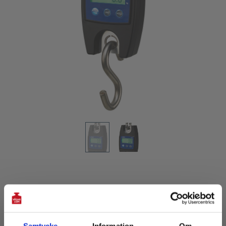
HÄNGVÅG CLH4 Lidén Weighing
SKU:
LWCLH4