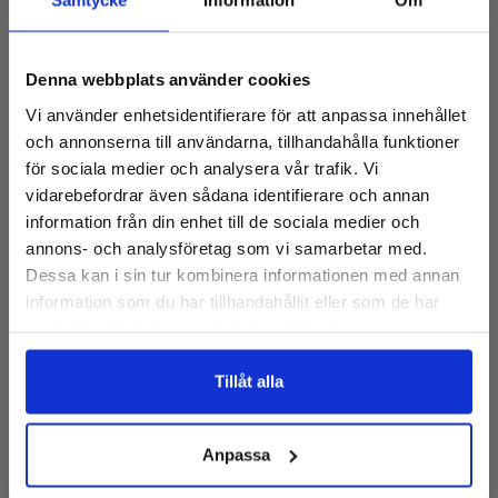
Samtycke
Information
Om
499kr
Prenumerera på vårt nyhetsbrev!
(Ex. Moms)
Denna webbplats använder cookies
Få 10% rabatt på första köpet
VÄLJ ALTERNATIV:
Vi använder enhetsidentifierare för att anpassa innehållet
och tillgång till de senaste nyheterna
och annonserna till användarna, tillhandahålla funktioner
E-
Beskrivning
för sociala medier och analysera vår trafik. Vi
post:
vidarebefordrar även sådana identifierare och annan
Kompakt och användarvänlig hängvåg. Finns i kapaciteter 60 &
information från din enhet till de sociala medier och
Kapacitet
150 Kg. Tara och hold funktion. Auto off funktion för att spara
annons- och analysföretag som vi samarbetar med.
batterier. 2 x litium batterier ingår. 14 mm vidvinkel LCD display.
Dessa kan i sin tur kombinera informationen med annan
Kapacitet
Nej, tack
information som du har tillhandahållit eller som de har
Kvantitet:
60kg x 50g
Nuvarande
samlat in när du har använt deras tjänster.
lager:
150kg x 100g
Tillåt alla
Kompakt, lätt och portabel
Anpassa
Dimensioner: H = 340, B = 70, D = 65 (30) mm