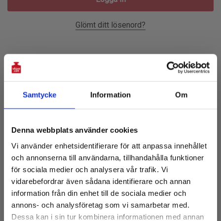
Glömt ditt lösenord?
Ny Kund?
Skapa ett konto hos oss och du kommer att kunna:
Samtycke
Information
Om
Prenumerera på vårt nyhetsbrev!
Checka ut snabbare
Denna webbplats använder cookies
Få 10% rabatt på första köpet
Spara flera leveransadresser
Vi använder enhetsidentifierare för att anpassa innehållet
och tillgång till de senaste nyheterna
Tillgå din orderhistorik
och annonserna till användarna, tillhandahålla funktioner
E-
Spåra nya beställningar
för sociala medier och analysera vår trafik. Vi
post:
vidarebefordrar även sådana identifierare och annan
Spara artiklar i din önskelista
information från din enhet till de sociala medier och
annons- och analysföretag som vi samarbetar med.
Dessa kan i sin tur kombinera informationen med annan