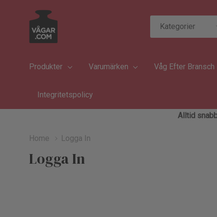
Kategorier
Sök
Produkter
Varumärken
Våg Efter Bransch
Integritetspolicy
Alltid snabb
Home
Logga In
Logga In