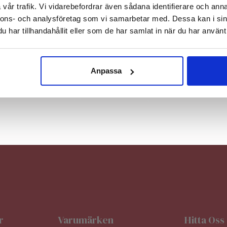
vår trafik. Vi vidarebefordrar även sådana identifierare och anna
nnons- och analysföretag som vi samarbetar med. Dessa kan i sin
har tillhandahållit eller som de har samlat in när du har använt 
Nej, tack
Anpassa
Anmäl Dig Till Vårt Nyhetsbrev
r
Varumärken
Hitta Oss