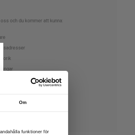
 oss och du kommer att kunna:
are
ransadresser
storik
lningar
in önskelista
Om
to
andahålla funktioner för