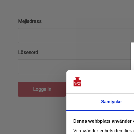
Mejladress
Lösenord
Glömt ditt lösenord?
Samtycke
Denna webbplats använder 
Vi använder enhetsidentifierar