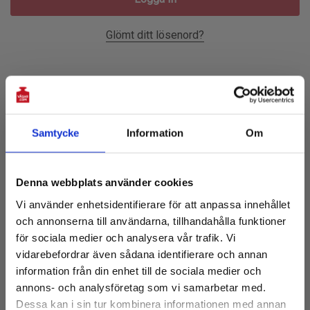
Glömt ditt lösenord?
Ny Kund?
Skapa ett konto hos oss och du kommer att kunna:
Samtycke
Information
Om
Prenumerera på vårt nyhetsbrev!
Checka ut snabbare
Denna webbplats använder cookies
Få 10% rabatt på första köpet
Spara flera leveransadresser
Vi använder enhetsidentifierare för att anpassa innehållet
och tillgång till de senaste nyheterna
Tillgå din orderhistorik
och annonserna till användarna, tillhandahålla funktioner
E-
Spåra nya beställningar
för sociala medier och analysera vår trafik. Vi
post:
vidarebefordrar även sådana identifierare och annan
Spara artiklar i din önskelista
information från din enhet till de sociala medier och
annons- och analysföretag som vi samarbetar med.
Dessa kan i sin tur kombinera informationen med annan