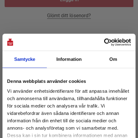
Glömt ditt lösenord?
Ny Kund?
Skapa ett konto hos oss och du kommer att kunna:
Samtycke
Information
Om
Prenumerera på vårt nyhetsbrev!
Checka ut snabbare
Denna webbplats använder cookies
Få 10% rabatt på första köpet
Spara flera leveransadresser
Vi använder enhetsidentifierare för att anpassa innehållet
och tillgång till de senaste nyheterna
Tillgå din orderhistorik
och annonserna till användarna, tillhandahålla funktioner
E-
Spåra nya beställningar
för sociala medier och analysera vår trafik. Vi
post:
vidarebefordrar även sådana identifierare och annan
Spara artiklar i din önskelista
information från din enhet till de sociala medier och
annons- och analysföretag som vi samarbetar med.
Dessa kan i sin tur kombinera informationen med annan