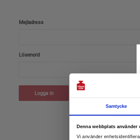
Mejladress
Lösenord
Glömt ditt lösenord?
Samtycke
Denna webbplats använder 
Vi använder enhetsidentifierar