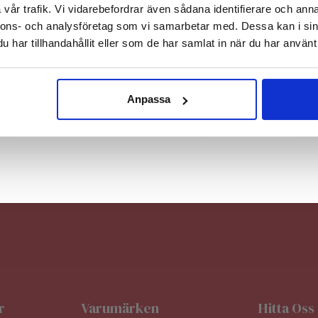
vår trafik. Vi vidarebefordrar även sådana identifierare och anna
nnons- och analysföretag som vi samarbetar med. Dessa kan i sin
har tillhandahållit eller som de har samlat in när du har använt 
Nej, tack
Anpassa
Anmäl Dig Till Vårt Nyhetsbrev
r
Varumärken
Hitta Oss