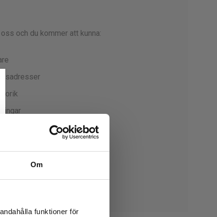
 oss och du kommer att kunna:
are
ransadresser
storik
lningar
in önskelista
Om
to
andahålla funktioner för