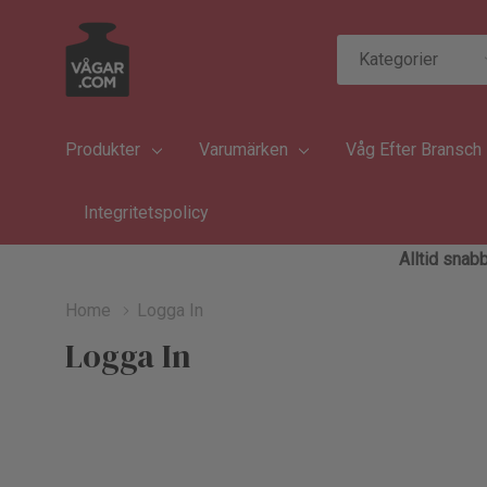
Kategorier
Sök
Produkter
Varumärken
Våg Efter Bransch
Integritetspolicy
Alltid snabb
Home
Logga In
Logga In