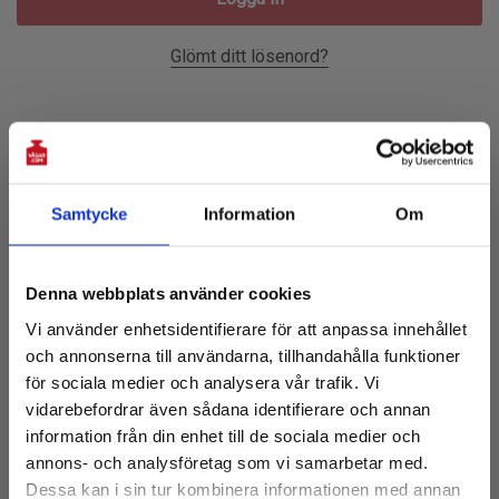
Glömt ditt lösenord?
Ny Kund?
Skapa ett konto hos oss och du kommer att kunna:
Samtycke
Information
Om
Prenumerera på vårt nyhetsbrev!
Checka ut snabbare
Denna webbplats använder cookies
Få 10% rabatt på första köpet
Spara flera leveransadresser
Vi använder enhetsidentifierare för att anpassa innehållet
och tillgång till de senaste nyheterna
Tillgå din orderhistorik
och annonserna till användarna, tillhandahålla funktioner
E-
Spåra nya beställningar
för sociala medier och analysera vår trafik. Vi
post:
vidarebefordrar även sådana identifierare och annan
Spara artiklar i din önskelista
information från din enhet till de sociala medier och
annons- och analysföretag som vi samarbetar med.
Dessa kan i sin tur kombinera informationen med annan