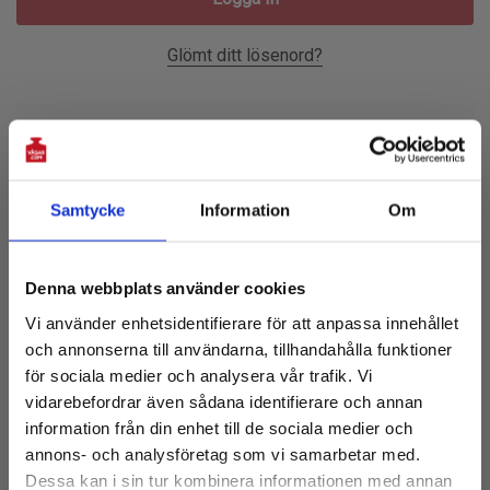
Glömt ditt lösenord?
Ny Kund?
Skapa ett konto hos oss och du kommer att kunna:
Samtycke
Information
Om
Prenumerera på vårt nyhetsbrev!
Checka ut snabbare
Denna webbplats använder cookies
Få 10% rabatt på första köpet
Spara flera leveransadresser
Vi använder enhetsidentifierare för att anpassa innehållet
och tillgång till de senaste nyheterna
Tillgå din orderhistorik
och annonserna till användarna, tillhandahålla funktioner
E-
Spåra nya beställningar
för sociala medier och analysera vår trafik. Vi
post:
vidarebefordrar även sådana identifierare och annan
Spara artiklar i din önskelista
information från din enhet till de sociala medier och
annons- och analysföretag som vi samarbetar med.
Dessa kan i sin tur kombinera informationen med annan