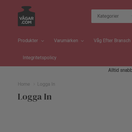
Kategorier
Sök
Produkter
Varumärken
Våg Efter Bransch
Integritetspolicy
Alltid snabb
Home
Logga In
Logga In