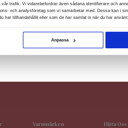
vår trafik. Vi vidarebefordrar även sådana identifierare och anna
nnons- och analysföretag som vi samarbetar med. Dessa kan i sin
har tillhandahållit eller som de har samlat in när du har använt 
Nej, tack
Anpassa
Anmäl Dig Till Vårt Nyhetsbrev
r
Varumärken
Hitta Oss