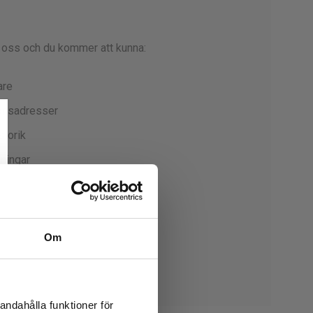
 oss och du kommer att kunna:
are
ransadresser
storik
lningar
in önskelista
Om
to
andahålla funktioner för