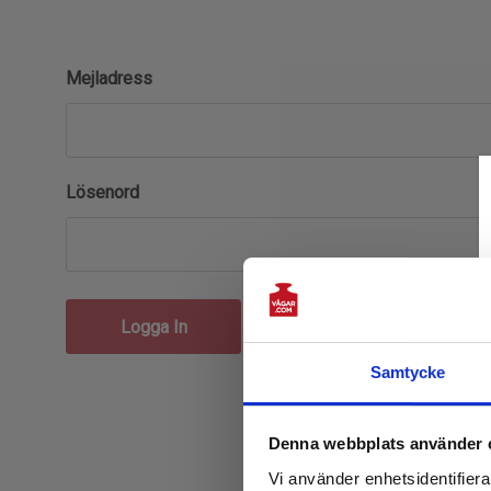
Mejladress
Lösenord
Glömt ditt lösenord?
Samtycke
Denna webbplats använder 
Vi använder enhetsidentifierar