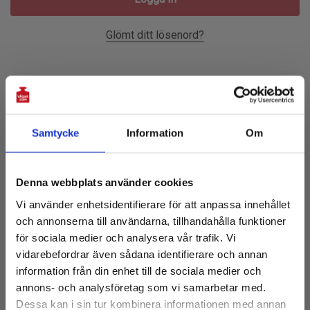
Glömt ditt lösenord?
Ny Kund?
Skapa ett konto hos oss och du kommer att kunna:
Samtycke
Information
Om
Prenumerera på vårt nyhetsbrev!
Checka ut snabbare
Denna webbplats använder cookies
Få 10% rabatt på första köpet
Spara flera leveransadresser
Vi använder enhetsidentifierare för att anpassa innehållet
och tillgång till de senaste nyheterna
Tillgå din orderhistorik
och annonserna till användarna, tillhandahålla funktioner
E-
Spåra nya beställningar
för sociala medier och analysera vår trafik. Vi
post:
vidarebefordrar även sådana identifierare och annan
Spara artiklar i din önskelista
information från din enhet till de sociala medier och
annons- och analysföretag som vi samarbetar med.
Dessa kan i sin tur kombinera informationen med annan