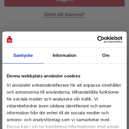
Glömt ditt lösenord?
Ny Kund?
Skapa ett konto hos oss och du kommer att kunna:
Samtycke
Information
Om
Prenumerera på vårt nyhetsbrev!
Checka ut snabbare
Denna webbplats använder cookies
Få 10% rabatt på första köpet
Spara flera leveransadresser
Vi använder enhetsidentifierare för att anpassa innehållet
och tillgång till de senaste nyheterna
Tillgå din orderhistorik
och annonserna till användarna, tillhandahålla funktioner
E-
Spåra nya beställningar
för sociala medier och analysera vår trafik. Vi
post:
vidarebefordrar även sådana identifierare och annan
Spara artiklar i din önskelista
information från din enhet till de sociala medier och
annons- och analysföretag som vi samarbetar med.
Dessa kan i sin tur kombinera informationen med annan